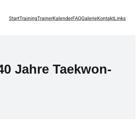
Start
Training
Trainer
Kalender
FAQ
Galerie
Kontakt
Links
40 Jahre Taekwon-